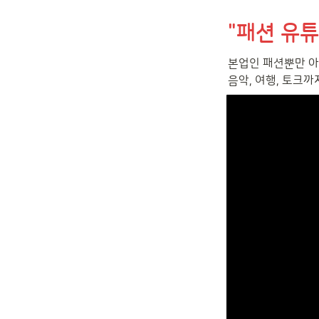
"패션 유튜
본업인 패션뿐만 아
음악, 여행, 토크까