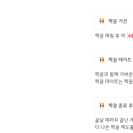
짝꿍 기간
짝꿍 매칭 후 약 
4
짝꿍 데이트
짝꿍과 함께 가벼운 
짝꿍 데이트는 짝꿍
짝꿍 종료 후
끝날 때까지 끝난 게
더 나은 짝꿍 제도