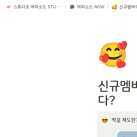
스튜디오 에피소드 STUDIO EPISODE
/
에피소드 NOW
/
🥰
신규멤버
다?
짝꿍 제도란