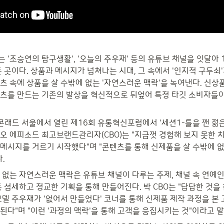
'조승연의 탐구생활', '오늘의 주우재' 등의 유튜브 채널을 잇달아 
 곳이다. 상품과 메시지가 넘쳐나는 시대, 그 속에서 '인지적 구두쇠'
 속에 상품을 살 수밖에 없는 '자연스러운 맥락'을 녹여낸다. 신상품
츠를 만드는 기존의 발상을 혁신적으로 뒤엎어 특정 타깃 소비자들이
콘래드 서울에서 열린 제16회 유통혁신포럼에서 '세션1-틀을 깬 젊은
오 에피소드 최고브랜드관리자(CBO)는 "지금껏 경험해 보지 못한 치
메시지를 거르기 시작했다"며 "콘텐츠를 통해 신제품을 살 수밖에 
.
 없는 자연스러운 맥락은 유튜브 채널이 다루는 주제, 채널 속 연예
 섬세하고 정교한 기획을 통해 만들어진다. 박 CBO는 "답답한 것을 
모델 주우재가 '없어서 만들었다' 코너를 통해 신제품 제작 과정을 본
된다"며 "이런 '과정의 맥락'을 통해 고객을 응집시키는 것"이라고 말