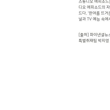
스튜디오 에피소드는
디오 에피소드의 자
드다. '한여름 뜨
널과 TV 예능 속에
[출처] 파이낸셜뉴
특별취재팀 박지영 