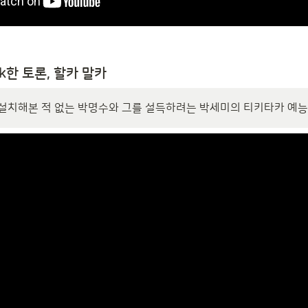
rk한 토론, 할카 말카 
설치해본 적 없는 박명수와 그를 설득하려는 박세미의 티키타카 예능