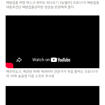
예방접종 하면 마스크 벗어도 되나요? | [뉴텔러] 코로나19 예방접종
대응추진단 예방접종관리반 정경실 반장에게 묻다
애프터쇼크, 예견된 미래! 빅데이터 전문가가 직접 말하는 코로나19
의 시대I 송길영 다음 소프트 부사장