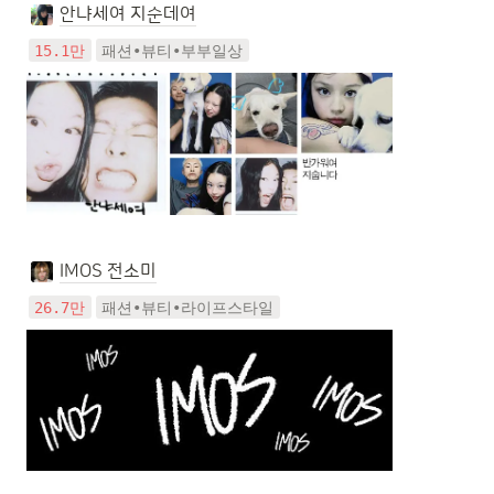
안냐세여 지순데여
15.1만
패션•뷰티•부부일상
IMOS 전소미
26.7만
패션•뷰티•라이프스타일