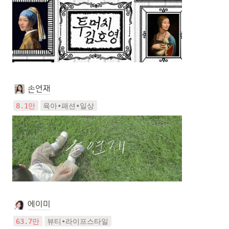
손연재
8.1만
육아•패션•일상
에이미
63.7만
뷰티•라이프스타일