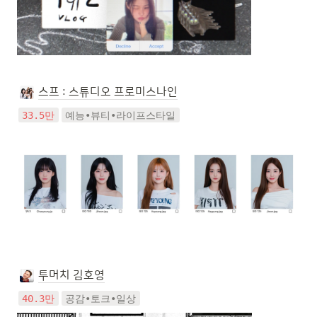
스프 : 스튜디오 프로미스나인
33.5만
예능•뷰티•라이프스타일
투머치 김호영
40.3만
공감•토크•일상