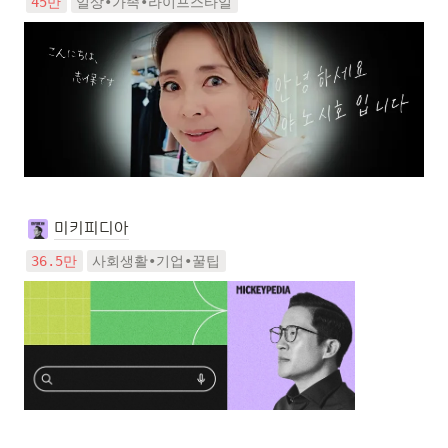
45만
일상•가족•라이프스타일
미키피디아
36.5만
사회생활•기업•꿀팁