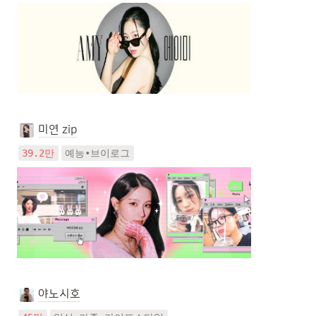
미연 zip
39.2만
예능•브이로그
야노시호