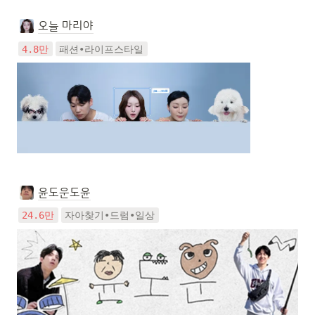
오늘 마리야
4.8만
패션•라이프스타일
윤도운도윤
24.6만
자아찾기•드럼•일상