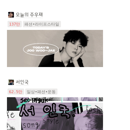
오늘의 주우재
137만
패션•라이프스타일
서인국
62.5만
일상•패션•운동