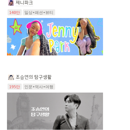
제니파크
140만
일상•패션•뷰티
조승연의 탐구생활
195만
인문•역사•여행