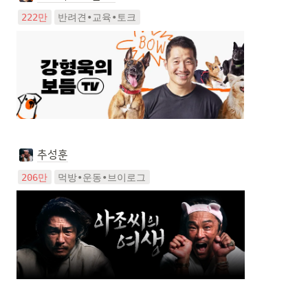
222만
반려견•교육•토크
추성훈
206만
먹방•운동•브이로그