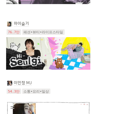
하이슬기
76.7만
패션•뷰티•라이프스타일
이민정 MJ
54.3만
소통•요리•일상